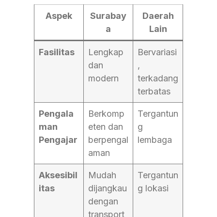
Aspek
Surabay
Daerah
a
Lain
Fasilitas
Lengkap
Bervariasi
dan
,
modern
terkadang
terbatas
Pengala
Berkomp
Tergantun
man
eten dan
g
Pengajar
berpengal
lembaga
aman
Aksesibil
Mudah
Tergantun
itas
dijangkau
g lokasi
dengan
transport