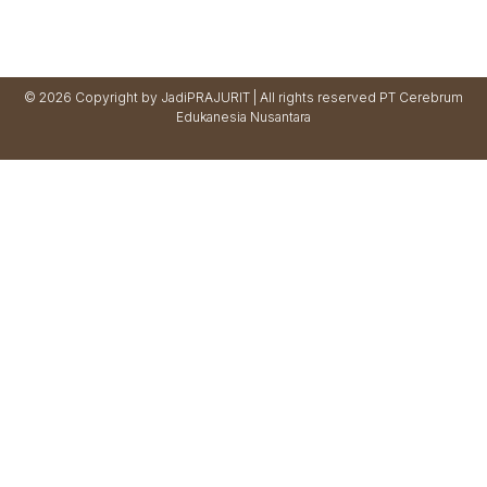
© 2026 Copyright by JadiPRAJURIT | All rights reserved PT Cerebrum
Edukanesia Nusantara