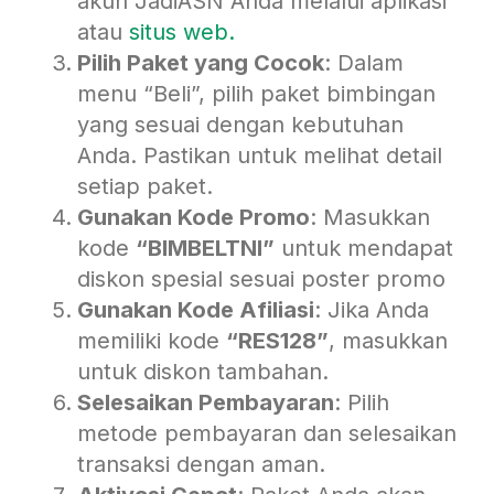
akun JadiASN Anda melalui aplikasi
atau
situs w
eb.
Pilih Paket yang Cocok
: Dalam
menu “Beli”, pilih paket bimbingan
yang sesuai dengan kebutuhan
Anda. Pastikan untuk melihat detail
setiap paket.
Gunakan Kode Promo
: Masukkan
kode
“BIMBELTNI”
untuk mendapat
diskon spesial sesuai poster promo
Gunakan Kode Afiliasi
: Jika Anda
memiliki kode
“RES128”
, masukkan
untuk diskon tambahan.
Selesaikan Pembayaran
: Pilih
metode pembayaran dan selesaikan
transaksi dengan aman.