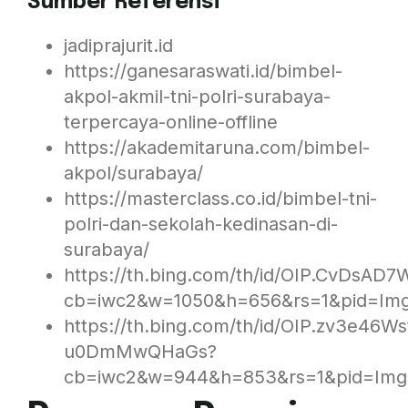
Sumber Referensi
jadiprajurit.id
https://ganesaraswati.id/bimbel-
akpol-akmil-tni-polri-surabaya-
terpercaya-online-offline
https://akademitaruna.com/bimbel-
akpol/surabaya/
https://masterclass.co.id/bimbel-tni-
polri-dan-sekolah-kedinasan-di-
surabaya/
https://th.bing.com/th/id/OIP.CvDsA
cb=iwc2&w=1050&h=656&rs=1&pid=Im
https://th.bing.com/th/id/OIP.zv3e46W
u0DmMwQHaGs?
cb=iwc2&w=944&h=853&rs=1&pid=Img