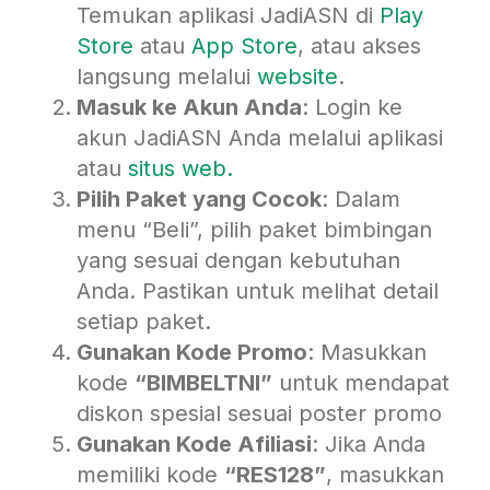
Temukan aplikasi JadiASN di
P
lay
Store
atau
App Store
, atau akses
langsung melalui
website
.
Masuk ke Akun Anda
: Login ke
akun JadiASN Anda melalui aplikasi
atau
situs w
eb.
Pilih Paket yang Cocok
: Dalam
menu “Beli”, pilih paket bimbingan
yang sesuai dengan kebutuhan
Anda. Pastikan untuk melihat detail
setiap paket.
Gunakan Kode Promo
: Masukkan
kode
“BIMBELTNI”
untuk mendapat
diskon spesial sesuai poster promo
Gunakan Kode Afiliasi
: Jika Anda
memiliki kode
“RES128”
, masukkan