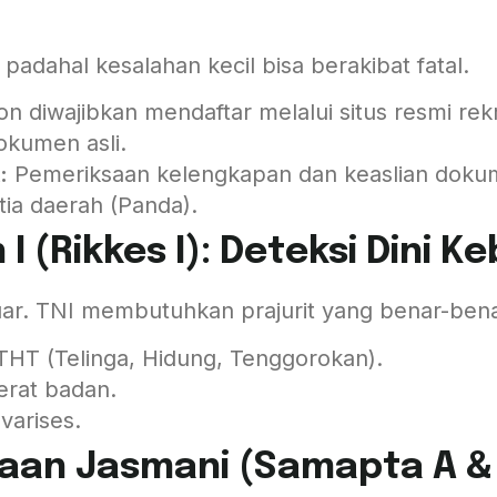
 padahal kesalahan kecil bisa berakibat fatal.
n diwajibkan mendaftar melalui situs resmi re
okumen asli.
:
Pemeriksaan kelengkapan dan keaslian dokum
itia daerah (Panda).
I (Rikkes I): Deteksi Dini 
luar. TNI membutuhkan prajurit yang benar-bena
 THT (Telinga, Hidung, Tenggorokan).
erat badan.
varises.
aan Jasmani (Samapta A & B