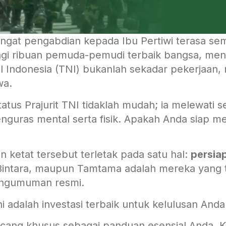
gat pengabdian kepada Ibu Pertiwi terasa sema
agi ribuan pemuda-pemudi terbaik bangsa, me
 Indonesia (TNI) bukanlah sekadar pekerjaan,
wa.
tus Prajurit TNI tidaklah mudah; ia melewati s
enguras mental serta fisik. Apakah Anda siap 
n ketat tersebut terletak pada satu hal:
persia
 Bintara, maupun Tamtama adalah mereka yang 
engumuman resmi.
ni adalah investasi terbaik untuk kelulusan And
ancang khusus sebagai panduan esensial Anda. 