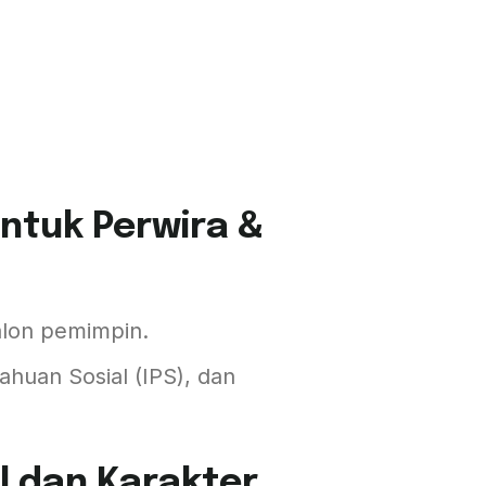
ntuk Perwira &
lon pemimpin.
huan Sosial (IPS), dan
al dan Karakter