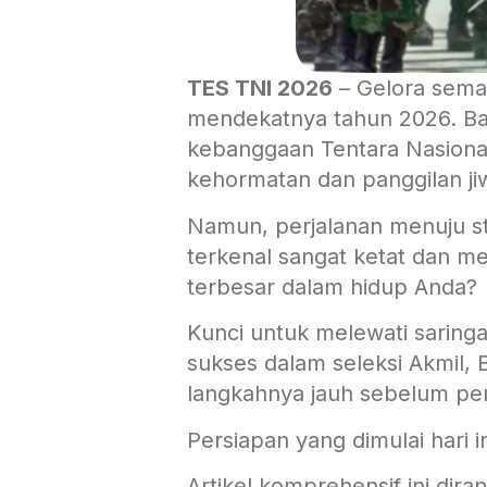
TES TNI 2026
– Gelora seman
mendekatnya tahun 2026. B
kebanggaan Tentara Nasional
kehormatan dan panggilan ji
Namun, perjalanan menuju sta
terkenal sangat ketat dan m
terbesar dalam hidup Anda?
Kunci untuk melewati saringa
sukses dalam seleksi Akmil,
langkahnya jauh sebelum p
Persiapan yang dimulai hari i
Artikel komprehensif ini dir