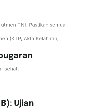
krutmen TNI. Pastikan semua
en (KTP, Akta Kelahiran,
Kebugaran
r sehat.
): Ujian