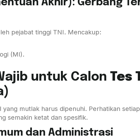
nentuan Akhir): Gerbang Te
oleh pejabat tinggi TNI. Mencakup:
gi (MI).
Wajib untuk Calon
Tes 
a)
l yang mutlak harus dipenuhi. Perhatikan setiap
g semakin ketat dan spesifik.
Umum dan Administrasi