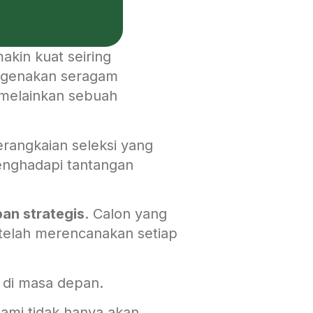
kin kuat seiring
ngenakan seragam
 melainkan sebuah
erangkaian seleksi yang
menghadapi tantangan
pan strategis
. Calon yang
telah merencanakan setiap
a di masa depan.
Kami tidak hanya akan