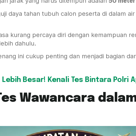
ngan jarak yang harus ditempuh adalah
50 meter
guji daya tahan tubuh calon peserta di dalam a
rasa kurang percaya diri dengan kemampuan re
lebih dahulu.
nang ini cukup penting dan menjadi bagian dari 
Lebih Besar! Kenali Tes Bintara Polri A
Tes Wawancara dalam 