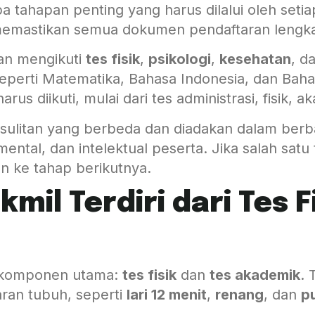
pa tahapan penting yang harus dilalui oleh seti
emastikan semua dokumen pendaftaran lengka
kan mengikuti
tes fisik
,
psikologi
,
kesehatan
, d
eperti Matematika, Bahasa Indonesia, dan Baha
us diikuti, mulai dari tes administrasi, fisik, a
kesulitan yang berbeda dan diadakan dalam berb
mental, dan intelektual peserta. Jika salah satu 
an ke tahap berikutnya.
mil Terdiri dari Tes F
ua komponen utama:
tes fisik
dan
tes akademik
. 
an tubuh, seperti
lari 12 menit
,
renang
, dan
p